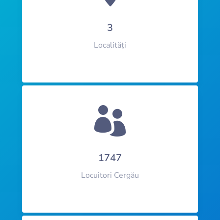
3
Localități

1747
Locuitori Cergău