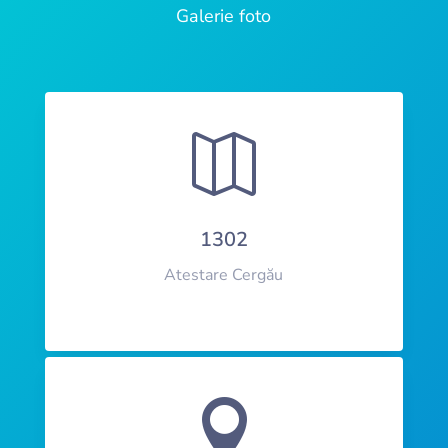
Galerie foto

1302
Atestare Cergău
