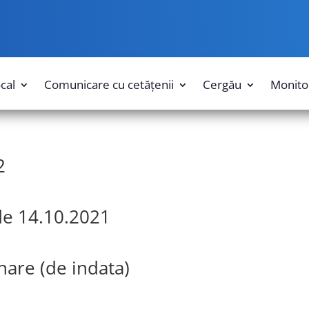
ocal
Comunicare cu cetățenii
Cergău
Monitor
2
de 14.10.2021
nare (de indata)