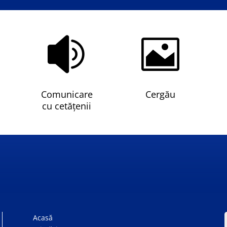


Comunicare
Cergău
cu cetățenii
Acasă