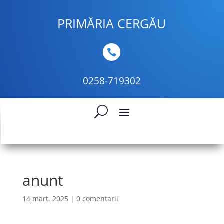
PRIMĂRIA CERGĂU

0258-719302
anunt
14 mart. 2025
|
0 comentarii