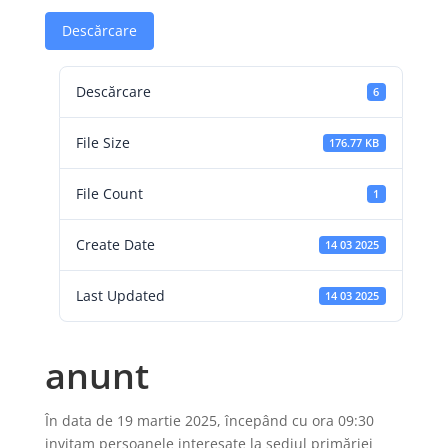
Descărcare
Descărcare
6
File Size
176.77 KB
File Count
1
Create Date
14 03 2025
Last Updated
14 03 2025
anunt
În data de 19 martie 2025, începând cu ora 09:30
invitam persoanele interesate la sediul primăriei