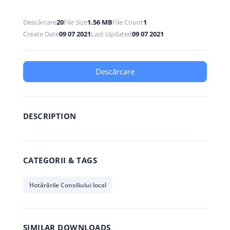
Descărcare
20
File Size
1.56 MB
File Count
1
Create Date
09 07 2021
Last Updated
09 07 2021
Descărcare
DESCRIPTION
CATEGORII & TAGS
Hotărârile Consiliului local
SIMILAR DOWNLOADS