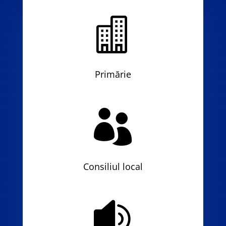

Primărie

Consiliul local
