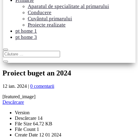
Primărie
Aparatul de specialitate al primarului
Conducere
Cuvântul primarului
Proiecte realizate
pt home 1
pt home 3
Proiect buget an 2024
12 ian. 2024
|
0 comentarii
[featured_image]
Descărcare
Version
Descărcare
14
File Size
64.72 KB
File Count
1
Create Date
12 01 2024