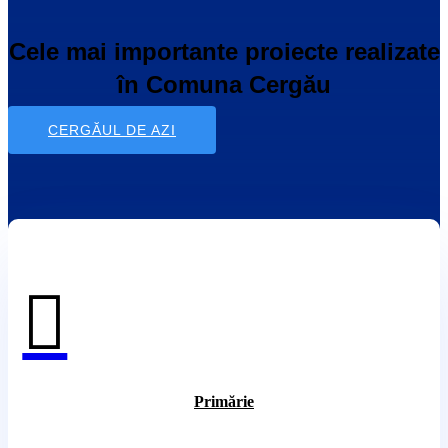
Cele mai importante proiecte realizate
în Comuna Cergău
CERGĂUL DE AZI

Primărie