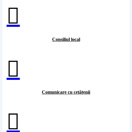

Consiliul local

Comunicare cu cetățenii
