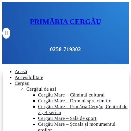
PRIMĂRIA CERGĂU

0258-719302
Acasă
Accesibilitate
Cergău
Cergăul de azi
Cergău Mare – Căminul cultural
Cergău Mare – Drumul spre cimitir
Cergău Mare – Primăria Cergău, Centrul de
zi, Biserica
Cergău Mare – Sală de sport
Cergău Mare – Școala și monumentul
eroilor