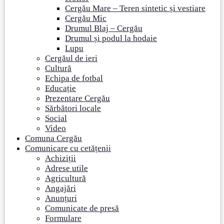
Cergău Mare – Teren sintetic și vestiare
Cergău Mic
Drumul Blaj – Cergău
Drumul și podul la hodaie
Lupu
Cergăul de ieri
Cultură
Echipa de fotbal
Educație
Prezentare Cergău
Sărbători locale
Social
Video
Comuna Cergău
Comunicare cu cetățenii
Achiziții
Adrese utile
Agricultură
Angajări
Anunțuri
Comunicate de presă
Formulare