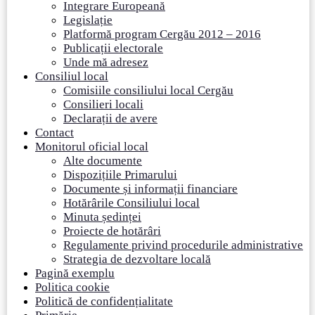
Integrare Europeană
Legislație
Platformă program Cergău 2012 – 2016
Publicații electorale
Unde mă adresez
Consiliul local
Comisiile consiliului local Cergău
Consilieri locali
Declarații de avere
Contact
Monitorul oficial local
Alte documente
Dispozițiile Primarului
Documente și informații financiare
Hotărârile Consiliului local
Minuta ședinței
Proiecte de hotărâri
Regulamente privind procedurile administrative
Strategia de dezvoltare locală
Pagină exemplu
Politica cookie
Politică de confidențialitate