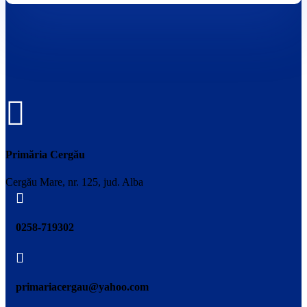

Primăria Cergău
Cergău Mare, nr. 125, jud. Alba

0258-719302

primariacergau@yahoo.com